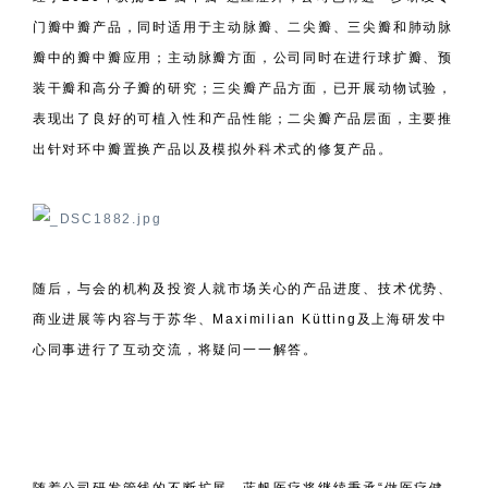
门瓣中瓣产品，同时适用于主动脉瓣、二尖瓣、三尖瓣和肺动脉
瓣中的瓣中瓣应用；主动脉瓣方面，公司同时在进行球扩瓣、预
装干瓣和高分子瓣的研究；三尖瓣产品方面，已开展动物试验，
表现出了良好的可植入性和产品性能；二尖瓣产品层面，主要推
出针对环中瓣置换产品以及模拟外科术式的修复产品。
随后，与会的机构及投资人就市场关心的产品进度、技术优势、
商业进展等内容与于苏华、Maximilian Kütting及上海研发中
心同事进行了互动交流，将疑问一一解答。