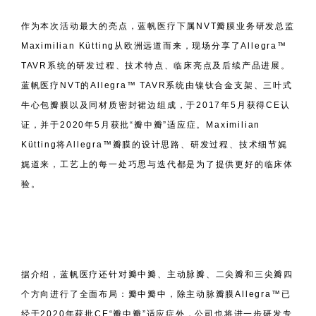
作为本次活动最大的亮点，蓝帆医疗下属NVT瓣膜业务研发总监
Maximilian Kütting从欧洲远道而来，现场分享了Allegra™
TAVR系统的研发过程、技术特点、临床亮点及后续产品进展。
蓝帆医疗NVT的Allegra™ TAVR系统由镍钛合金支架、三叶式
牛心包瓣膜以及同材质密封裙边组成，于2017年5月获得CE认
证，并于2020年5月获批“瓣中瓣”适应症。Maximilian
Kütting将Allegra™瓣膜的设计思路、研发过程、技术细节娓
娓道来，工艺上的每一处巧思与迭代都是为了提供更好的临床体
验。
据介绍，蓝帆医疗还针对瓣中瓣、主动脉瓣、二尖瓣和三尖瓣四
个方向进行了全面布局：瓣中瓣中，除主动脉瓣膜Allegra™已
经于2020年获批CE“瓣中瓣”适应症外，公司也将进一步研发专