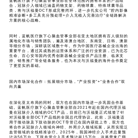
蓝帆医疗旗下心脑血管事业部在全球范围内拥有丰富的产品组
合，冠脉介入领域已涵盖药物支架、药物球囊、特殊球囊等品
类，将与沃福曼OCT形成完整闭环，进一步扎实公司 “腔内影像
精准诊断+多工具充分预处理+介入无植入完善治疗”全链路解决
方案的核心战略。
同时，蓝帆医疗旗下心脑血管事业部在亚太地区拥有百人级别的
属地化市场与销售团队，遍及港澳台地区、东南亚、日韩、澳新
等细分市场，深耕该区域数十年。作为中国医疗器械企业出海的
重要平台，通过其成熟的运营体系和广泛的行业资源，已为北芯
生命、百心安等国内优秀创新器械企业提供产品注册、临床支
持、销售推广等全链条服务，也为本次与沃福曼的海外合作奠定
了更坚实的基础。
国内市场深化合作：拓展细分市场，“产业投资”+“业务合作”双
向共赢
在深化亚太布局的同时，双方也在国内市场进一步巩固合作基
础。蓝帆医疗旗下心脑血管事业部自2021年起在国内代理沃福
曼在冠脉介入领域的OCT产品，目前已与沃福曼正式续签了针
对沃福曼全部OCT产品线的全国总代理协议。此前，沃福曼适
用于颈动脉及下肢动脉的OCT导管已在国内获批上市，双方也
将合作从冠脉介入领域向神经、外周介入领域拓展，从而实现泛
血管领域的全线精准诊疗。2025年，我国神经介入手术总量预
计达56万台，下肢血管介入手术预计超15万台，这将带来广阔