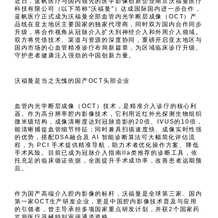
近日，蓝帆医疗与国内领先的医学影像创新企业南京沃福曼医疗
科技有限公司（以下简称“沃福曼”）达成国际国内进一步合作，
蓝帆医疗正式成为沃福曼全部血管内光学断层成像（OCT）产
品线在亚太地区主要国家的独家代理商，同时双方国内合作同步
升级，将合作视角从冠脉介入扩大到神经介入和外周介入领域。
双方将凭借技术、渠道与资源的深度协同，重磅开启亚太地区与
国内市场的心血管精准诊疗布局新篇章，为区域临床诊疗升级、
守护患者健康注入强劲的中国创新力量。
沃福曼是当之无愧的国产OCT头部企业
血管内光学断层成像（OCT）技术，是精准介入诊疗的核心利
器。作为高分辨率腔内影像技术，它利用近红外光探测生物组织
微米级结构，成像清晰度达到冠脉造影的20倍、IVUS的10倍，
能清晰捕捉血管细节特征；同时兼具扫描速度快、成像实时性强
的优势，搭配DSA融合及 AI 智能诊断算法可大幅简化评估流
程，为 PCI 手术提供精准导航，助力术者优化操作方案、降低
手术风险。目前已成为冠脉介入指南IIa类推荐的诊断工具，依
托充足的临床循证依据，全面提升手术成功率，改善患者远期预
后。
作为国产高端介入腔内影像的标杆，沃福曼是全球第三家、国内
第一家OCT生产研发企业，更是中国腔内影像技术普及与应用
的引领者，曾主导承担多项国家重点研发计划，并获2个国家药
监局医疗器械特别审评通道资格。