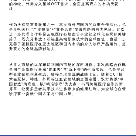
的神经、外周介入领域OCT需求，全面提高双方的市场天花
板。
作为沃福曼重要股东之一，本次海外与国内的双重合作深化，也
是蓝帆医疗 “产业投资”+“业务合作”发展思路的有力见证。此次
进一步代理合作将是蓝帆医疗心脑血管事业部全球化布局的关键
落子，既充分释放了沃福曼高端影像技术的全球价值，也进一步
完善了蓝帆医疗在亚太地区和国内市场的介入诊疗产品矩阵，提
升双方的全球品牌影响力。
从亚太市场的纵深布局到国内市场的深耕细作，本次战略合作既
是国产高端医疗器械“走出去”与“沉下去”的生动实践，也是平台
型企业赋能创新生态、链接全球资源的战略印证。随着OCT技
术在冠脉、神经、外周等泛血管领域的全面渗透，双方将以“中
国智造”为底色，以“精准诊疗”为支点，书写跨境医疗合作的新
篇章，让更多患者共享技术进步带来的健康红利，为全球心血管
诊疗事业贡献中国方案与中国力量。