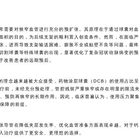
常需要对狭窄血管进行充分的预扩张。其原理在于通过球囊对
面积的目的，为后续支架的顺利置入创造条件。然而，在面临
张，进而导致支架输送困难、膨胀不全或贴壁不良等问题，最
切割球囊等特殊球囊的出现，显著优化了复杂冠状动脉病变的
于改善患者的远期预后。
”的理念越来越被大众接受，药物涂层球囊（DCB）的使用占比
治疗前，未经充分预处理，管腔残留严重狭窄或存在明显的限流
生、预防再狭窄的长期作用。因此，临床普遍认为，使用压力聚
效保障的前提。
张导管在降低夹层发生率、优化血管准备方面表现卓越。对于
入治疗提供了更安全、更理想的选择。