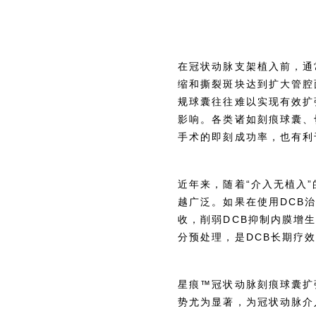
在冠状动脉支架植入前，通
缩和撕裂斑块达到扩大管腔
规球囊往往难以实现有效扩
影响。各类诸如刻痕球囊、
手术的即刻成功率，也有利
近年来，随着“介入无植入
越广泛。如果在使用DCB
收，削弱DCB抑制内膜增
分预处理，是DCB长期疗
星痕™冠状动脉刻痕球囊扩
势尤为显著，为冠状动脉介