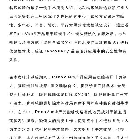
临床试验的最后一例手术病例入组。此次临床试验选取浙江省人
民医院等数家三甲医院作为临床研究中心，试验方案采用前瞻
性、多中心、单盲、随机、平行对照的优效性试验设计，通过观
察RenoVue®产品用于腔镜手术中镜头清洗的临床效果，与常
规镜头清洗方式（温热含碘伏的生理盐水浸泡后纱布擦拭）进行
优效性对比，验证RenoVue®产品在临床应用中的安全性和有
效性。
在本次临床试验期间，RenoVue®产品应用在腹腔镜肝叶切除
术、腹腔镜胆道成形+胆空肠吻合术、腹腔镜胃底折叠术+食管
裂孔疝修补术、腹腔镜胰体尾切除术(保脾)、腹腔镜肝囊肿开窗
引流术、腹腔镜胆囊切除术等难易程度不同的多种临床微创手术
中。在术中，RenoVue®产品能够快速有效地完成对于被血渍
或体内组织液污染镜头的清洗工作，使得整个手术进程避免了因
为术野污染干扰引起的手术暂停，大大提升了手术效率；值得一
提的是，本次临床试验手术中一例特别复杂的手术案例，手术时