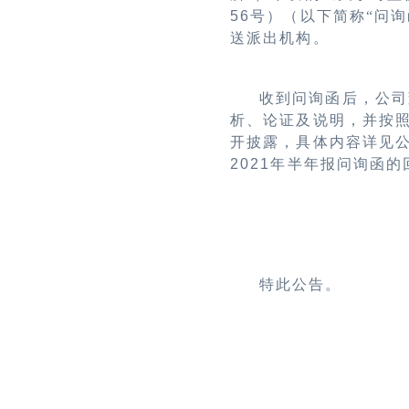
56
号）（以下简称“问询
送派出机构。
收到问询函后，公司
析、论证及说明，并按
开披露，具体内容详见
2021
年半年报问询函的
特此公告。