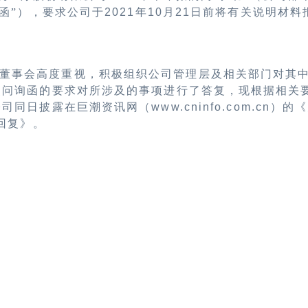
函”），要求公司于
2021
年
10
月
21
日前将有关说明材料
董事会高度重视，积极组织公司管理层及相关部门对其
照问询函的要求对所涉及的事项进行了答复，现根据相关
公司同日披露在巨潮资讯网（
www.cninfo.com.cn
）的《
回复》。