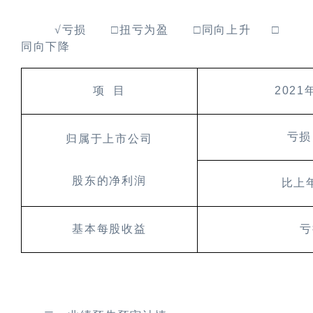
√亏损
□扭亏为盈
□
同向上升
□
同向下降
项
目
2021
亏损
归属于上市公司
股东的净利润
比上
基本每股收益
亏