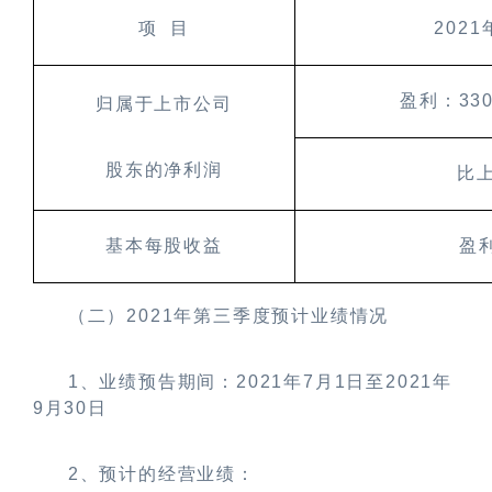
项
目
2021
盈利：
330
归属于上市公司
股东的净利润
比
基本每股收益
盈
（二）
2021
年第三季度预计业绩情况
1
、业绩预告期间：
2021
年
7
月
1
日至
2021
年
9
月
30
日
2
、预计的经营业绩：