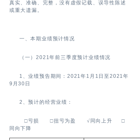
真实、准确、完整，没有虚假记载、误导性陈述
或重大遗漏。
一、本期业绩预计情况
（一）
2021
年前三季度预计业绩情况
1
、业绩预告期间：
2021
年
1
月
1
日至
2021
年
9
月
30
日
2
、预计的经营业绩：
□亏损
□扭亏为盈
√同向上升
□
同向下降