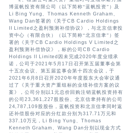
博蓝帆投资有限公司（以下简称“蓝帆投资”）及
Li Bing Yung
、
Thomas Kenneth Graham
、
Wang Dan
签署的《关于
CB Cardio Holdings
II Limited
之盈利预测补偿协议》，与北京信聿投
资中心（有限合伙）（以下简称“北京信聿”）签
署的《关于
CB Cardio Holdings V Limited
之
盈利预测补偿协议》，标的公司
CB Cardio
Holdings II Limited
因未完成
2020
年度业绩承
诺，公司于
2021
年
5
月
17
日召开第五届董事会第
十五次会议、第五届监事会第十四次会议，于
2021
年
6
月
8
日召开
2020
年年度股东大会审议通
过了《关于重大资产重组标的业绩补偿方案的议
案》，公司分别以
1
元总价回购注销蓝帆投资持有
的公司
23,361,227
股股份、北京信聿持有的公司
24,787,109
股股份，蓝帆投资和北京信聿同时返
还补偿股份对应的分红款分别为
317.71
万元和
337.10
万元，
Li Bing Yung
、
Thomas
Kenneth Graham
、
Wang Dan
分别以现金方式