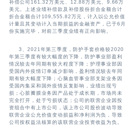
补偿公司
161.32
万美元、
12.88
万美元、
9.66
万
美元。上述业绩补偿款及补偿股份折合金额合计
折合金额合计
109,555.82
万元，计入以公允价值
计量且其变动计入当期损益的金融资产，已于
6
月
份实施完毕，对前三季度业绩有正向影响。
3
、
2021
年第三季度，防护手套价格较
2020
年第三季度有较大幅度的下降，防护事业部盈利
情况较去年同期有较大程度下降；护理事业部因
受国内外疫情订单减少影响，盈利情况较去年同
期有较大幅度下降；心脑血管事业部支架业务因
受国内集采和国外疫情反复影响，业绩出现亏
损；心脏瓣膜业务因产品处于成长期，市场尚未
完全打开，处于亏损状态；公司的联营企业因投
资组合中有上市公司，该上市公司股价波动导致
联营企业公允价值变动损益和净利润为负，导致
公司按权益法核算的该联营企业投资收益为负。