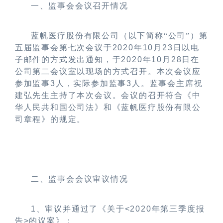
一、监事会会议召开情况
蓝帆医疗股份有限公司（以下简称
“
公司
”
）第
五届监事会第七次会议于
2020
年
10
月
23
日以电
子邮件的方式发出通知，于
2020
年
10
月
28
日在
公司第二会议室以现场的方式召开。本次会议应
参加监事
3
人，实际参加监事
3
人。监事会主席祝
建弘先生主持了本次会议。会议的召开符合《中
华人民共和国公司法》和《蓝帆医疗股份有限公
司章程》的规定。
二、监事会会议审议情况
1
、审议并通过了《关于
<2020
年第三季度报
告
>
的议案》；