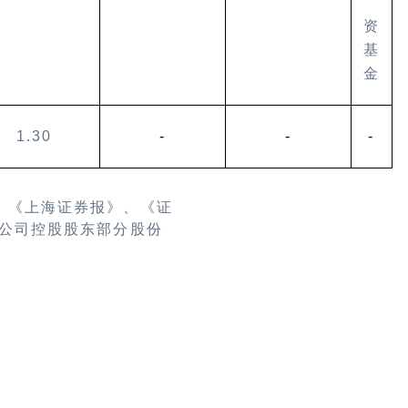
资
基
金
1.30
-
-
-
、《上海证券报》、《证
公司控股股东部分股份