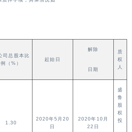
解除
质
公司总股本比
起始日
权
例（
%
）
人
日期
盛
鲁
股
权
2020
年
5
月
20
2020
年
10
月
投
1.30
日
22
日