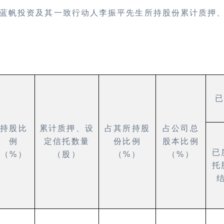
蓝帆投资及其一致行动人李振平先生所持股份累计质押
持股比
累计质押、设
占其所持股
占公司总
例
定信托数量
份比例
股本比例
已
（
%
）
（股）
（
%
）
（
%
）
托