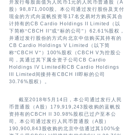
开发行每股面值为人民币
1
元的人民币普通股（
A
股）
98,871,000
股。本公司通过发行股份及支付
现金的方式向蓝帆投资等
17
名交易对方购买其合
计持有的
CB Cardio Holdings II Limited
（以
下简称“
CBCH II
”或“标的公司”）
62.61%
股权，
并通过发行股份的方式向北京中信购买其持有的
CB Cardio Holdings V Limited
（以下简
称“
CBCH V
”）
100%
股权（
CBCH V
为控股公
司，其通过其下属全资子公司
CB Cardio
Holdings IV Limited
和
CB Cardio Holdings
III Limited
间接持有
CBCH II
即标的公司
30.76%
股权）。
截至
2018
年
5
月
14
日，本公司通过发行人民
币普通股（
A
股）
179,919,243
股收购的蓝帆投
资持有的
CBCH II 30.98%
股权已过户至本公
司。本公司通过发行人民币普通股（
A
股）
190,900,843
股收购的北京中信通过其
100%
全