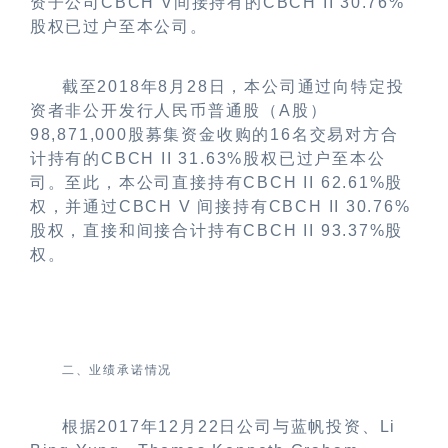
资子公司
CBCH V
间接持有的
CBCH II 30.76%
股权已过户至本公司。
截至
2018
年
8
月
28
日，本公司通过向特定投
资者非公开发行人民币普通股（
A
股）
98,871,000
股募集资金收购的
16
名交易对方合
计持有的
CBCH II 31.63%
股权已过户至本公
司。至此，本公司直接持有
CBCH II 62.61%
股
权，并通过
CBCH V
间接持有
CBCH II 30.76%
股权，直接和间接合计持有
CBCH II 93.37%
股
权。
二、业绩承诺情况
根据
2017
年
12
月
22
日公司与蓝帆投资、
Li