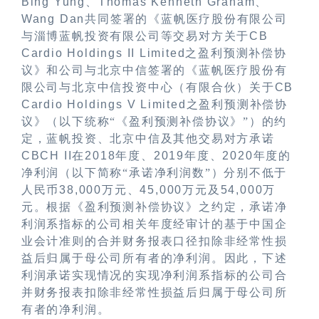
Bing Yung
、
Thomas Kenneth Graham
、
Wang Dan
共同签署的《蓝帆医疗股份有限公司
与淄博蓝帆投资有限公司等交易对方关于
CB
Cardio Holdings II Limited
之盈利预测补偿协
议》和公司与北京中信签署的《蓝帆医疗股份有
限公司与北京中信投资中心（有限合伙）关于
CB
Cardio Holdings V Limited
之盈利预测补偿协
议》（以下统称“《盈利预测补偿协议》”）的约
定，蓝帆投资、北京中信及其他交易对方承诺
CBCH II
在
2018
年度、
2019
年度、
2020
年度的
净利润（以下简称“承诺净利润数”）分别不低于
人民币
38,000
万元、
45,000
万元及
54,000
万
元。根据《盈利预测补偿协议》之约定，承诺净
利润系指标的公司相关年度经审计的基于中国企
业会计准则的合并财务报表口径扣除非经常性损
益后归属于母公司所有者的净利润。因此，下述
利润承诺实现情况的实现净利润系指标的公司合
并财务报表扣除非经常性损益后归属于母公司所
有者的净利润。