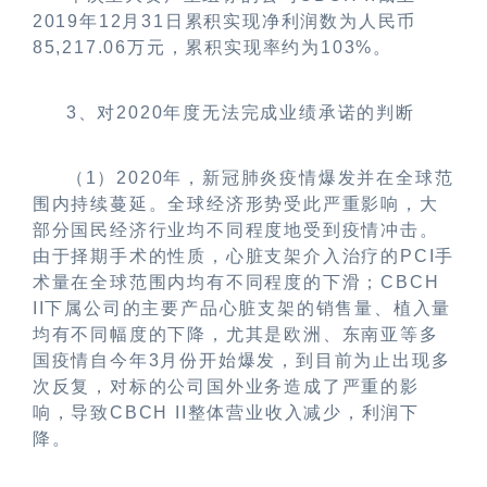
2019
年
12
月
31
日累积实现净利润数为人民币
85,217.06
万元，累积实现率约为
103%
。
3
、对
2020
年度无法完成业绩承诺的判断
（
1
）
2020
年，新冠肺炎疫情爆发并在全球范
围内持续蔓延。全球经济形势受此严重影响，大
部分国民经济行业均不同程度地受到疫情冲击。
由于择期手术的性质，心脏支架介入治疗的
PCI
手
术量在全球范围内均有不同程度的下滑；
CBCH
II
下属公司的主要产品心脏支架的销售量、植入量
均有不同幅度的下降，尤其是欧洲、东南亚等多
国疫情自今年
3
月份开始爆发，到目前为止出现多
次反复，对标的公司国外业务造成了严重的影
响，导致
CBCH II
整体营业收入减少，利润下
降。