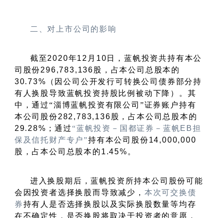
二、对上市公司的影响
截至
2020
年
12
月
10
日，蓝帆投资共持有本公
司股份
296,783,136
股，占本公司总股本的
30.73%
（因公司公开发行可转换公司债券部分持
有人换股导致蓝帆投资持股比例被动下降）。其
中，通过
“
淄博蓝帆投资有限公司
”
证券账户持有
本公司股份
282,783,136
股，占本公司总股本的
29.28%
；通过
“
蓝帆投资－国都证券－蓝帆
EB
担
保及信托财产专户
”
持有本公司股份
14,000,000
股，占本公司总股本的
1.45%
。
进入换股期后，蓝帆投资所持本公司股份可能
会因投资者选择换股而导致减少，
本次可交换债
券
持有人是否选择换股以及实际换股数量等均存
在不确定性，是否换股将取决于投资者的意愿，