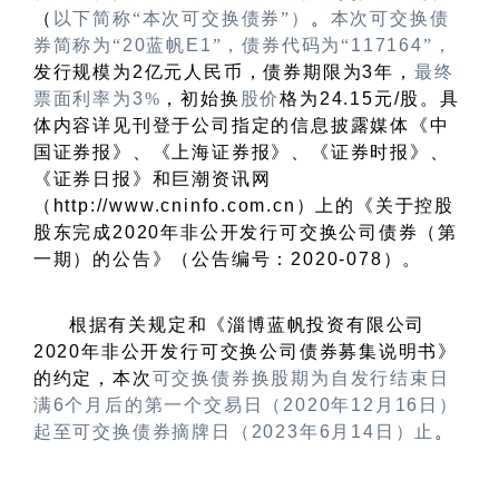
（
以下简称
“
本次可交换债券
”
）
。
本次可交换债
券简称为“
20
蓝帆
E1
”，债券代码为“
117164
”，
发行规模为
2
亿元人民币，债券期限为
3
年，
最终
票面利率为
3
%
，初始换
股价
格为
24.15
元
/
股。具
体内容详见刊登于公司指定的信息披露媒体《中
国证券报》、《上海证券报》、《证券时报》、
《证券日报》和巨潮资讯网
（
http://www.cninfo.com.cn
）上的《关于控股
股东完成
2020
年非公开发行可交换公司债券（第
一期）的公告》（公告编号：
2020-078
）。
根据有关规定和《淄博蓝帆投资有限公司
2020
年非公开发行可交换公司债券募集说明书》
的约定，本次
可交换债券换股期为自发行结束日
满
6
个月后的第一个交易日（
2020
年
12
月
16
日）
起至可交换债券摘牌日（
2023
年
6
月
14
日）止
。