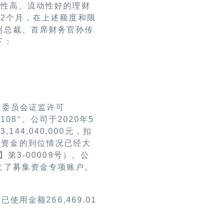
全性高、流动性好的理财
12
个月，在上述额度和限
副总裁、首席财务官孙传
下：
理委员会证监许可
8108
”。公司于
2020
年
5
币
3,144,040,000
元
，扣
集资金的到位情况已经大
】第
3-00009
号）。公
立了募集资金专项账户。
金已使用金额
266,469.01