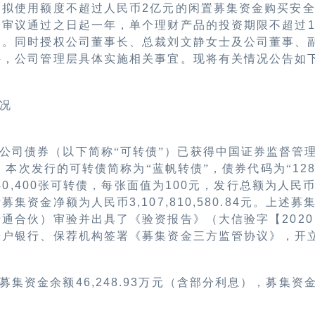
）拟使用额度不超过人民币
2
亿元的闲置募集资金
购买安
会审议通过之日起一年，单个理财产品的投资期限不超过
用。同时授权公司董事长、总裁刘文静女士及公司董事、
件，公司管理层具体实施相关事宜。现将有关情况公告如
况
公司债券（以下简称“可转债”）已获得中国证券监督管
，本次发行的可转债简称为“蓝帆转债”，债券代码为“
12
40,400
张可转债，每张面值为
100
元，发行总额为人民
际募集资金净额为人民币
3,107,810,580.84
元。上述募
普通合伙）审验并出具了《验资报告》（大信验字【
2020
开户银行、保荐机构签署《募集资金三方监管协议》，开
募集资金余额
46,248.93
万元（含部分利息），募集资