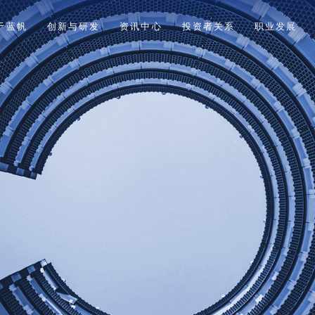
于蓝帆
创新与研发
资讯中心
投资者关系
职业发展