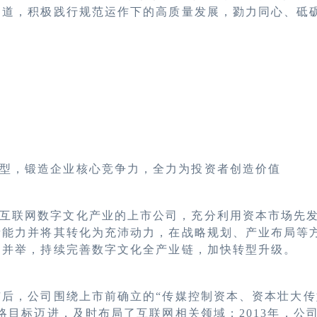
之道，积极践行规范运作下的高质量发展，勠力同心、砥
型，锻造企业核心竞争力，全力为投资者创造价值
互联网数字文化产业的上市公司，充分利用资本市场先
新能力并将其转化为充沛动力，在战略规划、产业布局等
购并举，持续完善数字文化全产业链，加快转型升级。
市后，公司围绕上市前确立的
“
传媒控制资本、资本壮大传
略目标迈进，及时布局了互联网相关领域；
2013
年，公