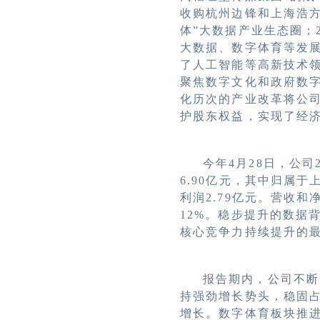
收购杭州边锋和上海浩
体
”
大数据产业生态圈；
大数据、数字体育等发
了人工智能等高新技术
聚焦数字文化和政府数
化历次的产业改革将公
护股东权益，实现了经
今年
4
月
28
日，公司
6.90
亿元，其中归属于
利润
2.79
亿元。营收和
12%
。稳步提升的数据
核心竞争力持续提升的
报告期内，公司不断
持强劲增长势头，稳固
增长。数字体育板块推