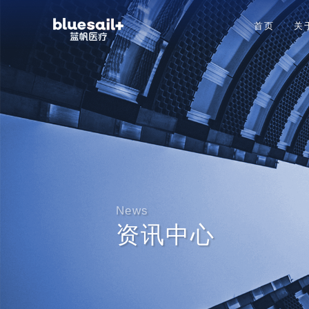
首页
关
News
资讯中心