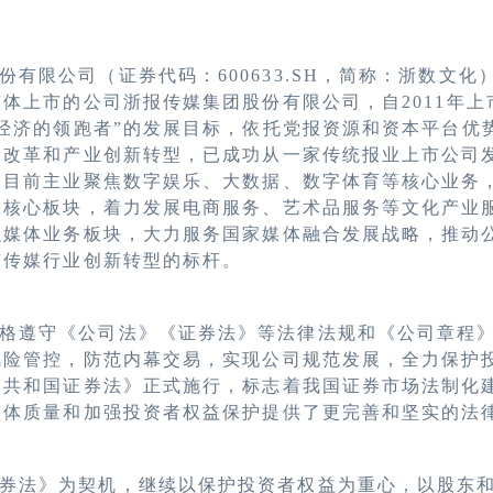
份有限公司（证券代码：
600633.SH
，简称：浙数文化
整体上市的公司浙报传媒集团股份有限公司，自
2011
年上
经济的领跑者
”
的发展目标，依托党报资源和资本平台优
制改革和产业创新转型，已成功从一家传统报业上市公司
，目前主业聚焦数字娱乐、大数据、数字体育等核心业务
大核心板块，着力发展电商服务、艺术品服务等文化产业
融媒体业务板块，大力服务国家媒体融合发展战略，推动
有传媒行业创新转型的标杆。
格遵守《公司法》《证券法》等法律法规和《公司章程
风险管控，防范内幕交易，实现公司规范发展，全力保护
民共和国证券法》正式施行，标志着我国证券市场法制化
整体质量和加强投资者权益保护提供了更完善和坚实的法
券法》为契机，继续以保护投资者权益为重心，以股东