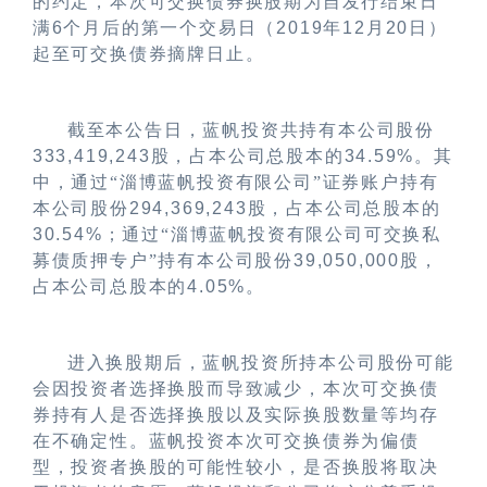
的约定，本次
可交换债券换股期为自发行结束日
满
6
个月后的第一个交易日（
2019
年
12
月
20
日）
起至可交换债券摘牌日止
。
截至本公告日，蓝帆投资共持有本公司股份
333,419,243
股，占本公司总股本的
34.59%
。其
中，通过
“
淄博蓝帆投资有限公司
”
证券账户持有
本公司股份
294,369,243
股，占本公司总股本的
30.54%
；通过
“
淄博蓝帆投资有限公司可交换私
募债质押专户
”
持有本公司股份
39,050,000
股，
占本公司总股本的
4.05%
。
进入换股期后，蓝帆投资所持本公司股份可能
会因投资者选择换股而导致减少，
本次可交换债
券
持有人是否选择换股以及实际换股数量等均存
在不确定性。蓝帆投资本次可交换债券为偏债
型，投资者换股的可能性较小，是否换股将取决