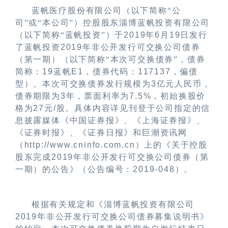
蓝帆医疗股份有限公司（以下简称
“
公
司
”
或
“
本公司
”
）控股股东淄博蓝帆投资有限公司
（以下简称
“
蓝帆投资
”
）于
2019
年
6
月
19
日发行
了蓝帆投资
2019
年非公开发行可交换公司债券
（第一期）（
以下简称
“
本次可交换债券
”
，债券
简称：
19
蓝帆
E1
，债券代码：
117137
，偏债
型）。
本次可交换债券
发行规模为
3
亿元人民币，
债券期限为
3
年，票面利率为
7.5%
，初始换股价
格为
27
元
/
股。具体内容详见刊登于公司指定的信
息披露媒体《中国证券报》、《上海证券报》、
《证券时报》、《证券日报》和巨潮资讯网
（
http://www.cninfo.com.cn
）上的《关于控股
股东完成
2019
年非公开发行可交换公司债券（第
一期）的公告》（公告编号：
2019-048
）。
根据有关规定和《淄博蓝帆投资有限公司
2019
年非公开发行可交换公司债券募集说明书》