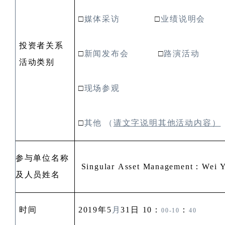
□
媒体采访
□
业绩说明会
投资者关系
□
新闻发布会
□
路演活动
活动类别
□
现场参观
□
其他
（
请文字说明其他活动内容）
参与单位名称
Singular Asset Management
：
Wei 
及人员姓名
时间
2019
年
5
月
31
日
10
：
：
00-10
40