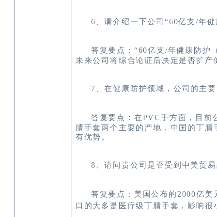
6
、请介绍一下公司“
60
亿支
/
年健
答复要点：“
60
亿支
/
年健康防护
未来公司将综合论证后决定是否扩产
7
、在健康防护领域，公司的主要
答复要点：在
PVC
手方面，目前
腈手套两个主要的产地，中国的丁腈
有优势。
8
、请问贵公司是否受到中美贸易
答复要点：
美国公布的2000
亿美
口的大多是医疗级丁腈手套，影响很