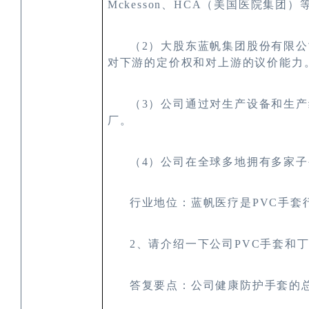
Mckesson
、
HCA
（美国医院集团）
（2
）大股东蓝帆集团股份有限公
对下游的定价权和对上游的议价能力
（3
）公司通过对生产设备和生产
厂。
（4
）公司在全球多地拥有多家子
行业地位：蓝帆医疗是PVC
手套
2
、请介绍一下公司
PVC
手套和
答复要点：公司健康防护手套的总