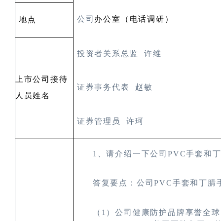
公司
办公室（电话调研）
地点
投资者关系总监
许维
上市公司接待
证券事务代表
赵敏
人员姓名
证券管理员
许珂
1
、请介绍一下公司
PVC
手套和
答复要点：公司PVC
手套和丁腈
（1
）公司健康防护品牌享誉全球