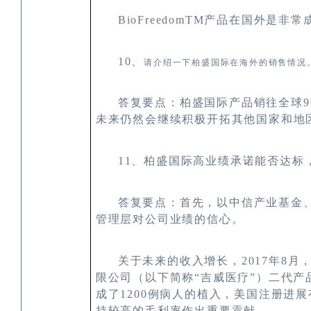
BioFreedom
TM
产品在国外是非常
10
、
请介绍一下柏盛国际在海外的销售情况
答复要点：
柏盛国际产品销往全球
9
未来仍然会继续积极开拓其他国家和地
11、柏盛国际高业绩承诺能否达标
答复要点：首先，以中信产业基金
管理层对公司业绩的信心。
关于未来的收入增长，
2017
年
8月，
限公司（以下简称
“
吉威医疗
”
）二代产
成了
1200
例病人的植入，美国注册进展
持较高的毛利率作出重要贡献。