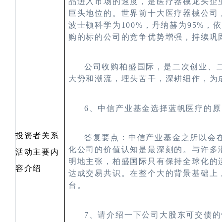
品进入市场的速度，是医疗器械龙头企
巨头地位的。世界前十大医疗器械公司
波士顿科学为
100%
，丹纳赫为
95%
，依
购的标的公司的竞争优势增强，持续巩
公司收购柏盛国际，是二次创业、
大势和潮流，埋头苦干，深耕细作，为
6
、中信产业基金选择蓝帆医疗的原
投资者关系
答复要点：
中信产业基金之所以会
化公司的价值认知是最深刻的。与许多
活动主要内
明地主张，柏盛国际只有保持全球化的
容介绍
达成交易共识。在整个大的背景基础上
台。
7
、请介绍一下公司大股东可交债的