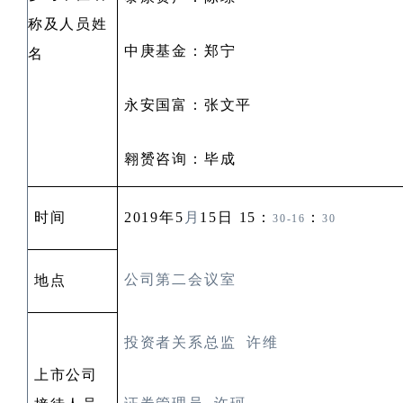
称及人员姓
中庚基金：郑宁
名
永安国富：张文平
翱赟咨询：毕成
时间
2019
年
5
月
15
日
15
：
：
30-16
30
公司第二会议室
地点
投资者关系总监
许维
上市公司