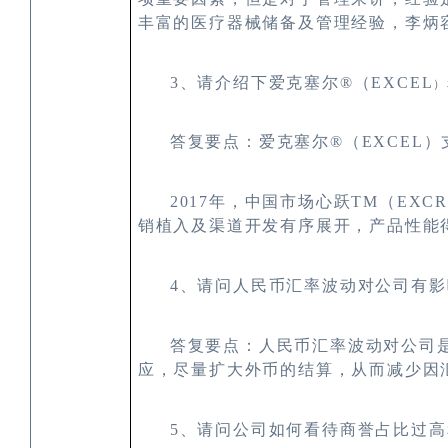
丰富的医疗器械储备及管理经验，李炳
3
、请介绍下爱克塞尔
®
（
EXCEL
）
答复要点：爱克塞尔
®
（
EXCEL
）
2017
年，中国市场心跃
TM
（
EXCR
销植入及渠道开发有序展开，产品性能
4
、请问人民币汇率波动对公司有影
答复要点：人民币汇率波动对公司
应，尽量扩大外币的结算，从而减少因
5
、请问公司如何看待商誉占比过高