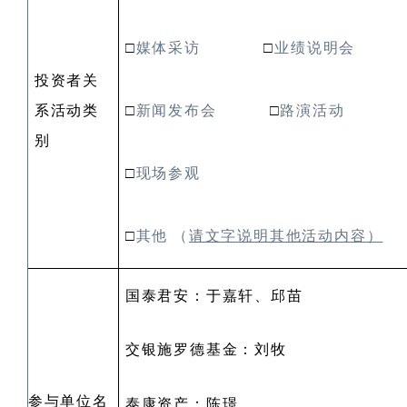
□
媒体采访
□
业绩说明会
投资者关
系活动类
□
新闻发布会
□
路演活动
别
□
现场参观
□
其他
（
请文字说明其他活动内容）
国泰君安：于嘉轩、邱苗
交银施罗德基金：刘牧
参与单位名
泰康资产：陈璟