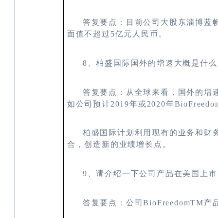
答复要点：目前公司大股东淄博蓝
面值不超过
5
亿元人民币。
8
、柏盛国际国外的增速大概是什么
答复要点：
从全球来看，国外的增
如公司预计
2019
年或
2020
年
BioFreedo
柏盛国际计划利用现有的业务和财务
合，创造新的业绩增长点。
9
、请介绍一下公司产品在美国上市
答复要点：公司BioFreedom
TM
产