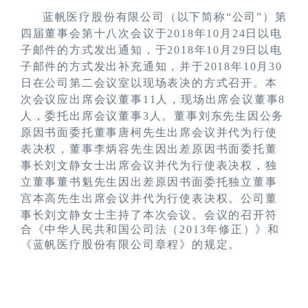
蓝帆医疗股份有限公司（以下简称
“公司”
）第
四届董事会第十八次会议于
2018
年
10
月
24
日以电
子邮件的方式发出通知，
于
2018
年
10
月
29
日以电
子邮件的方式
发出补充通知
，并
于
2018
年
10
月
30
日在公司第
二
会议室以现场表决的方式召开。本
次会议
应出席会议董事
11
人，现场出席会议董事
8
人，委托出席会议董事
3
人。董事刘东先生因公务
原因书面委托董事唐柯先生出席会议并代为行使
表决权，董事李炳容先生因出差原因书面委托董
事长刘文静女士出席会议并代为行使表决权，独
立董事董书魁先生因出差原因书面委托独立董事
宫本高先生出席会议并代为行使表决权
。公司董
事长刘文静女士主持了本次会议。
会议的召开符
合《中华人民共和国公司法（
2013
年修正）》和
《蓝帆医疗股份有限公司章程》的规定
。