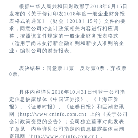
根据中华人民共和国财政部于
2018
年
6
月
15
日
发布的《关于修订印发
2018
年度一般企业财务报
表格式的通知》（财会
〔
2018
〕
15
号）文件的要
求，
同意
公司对会计政策相关内容进行相应调
整，按照该文件规定的一般企业财务报表格式
（适用于尚未执行新金融准则和新收入准则的企
业）编制公司的财务报表。
表决结果：同意票
1
1
票，反对票
0
票，弃权票
0
票。
具体内容详见
2018
年
1
0
月
31
日刊登于公司指
定信息披露媒体《中国证券报》、《上海证券
报》、《证券时报》、《证券日报》和巨潮资讯
网（
http://www.cninfo.com.cn
）上的《
关于公司
会计政策变更的公告
》
；
公司独立董事对此发表
了意见，内容详见公司指定的信息披露媒体巨潮
资讯网（
http://www.cninfo.com.cn
）。