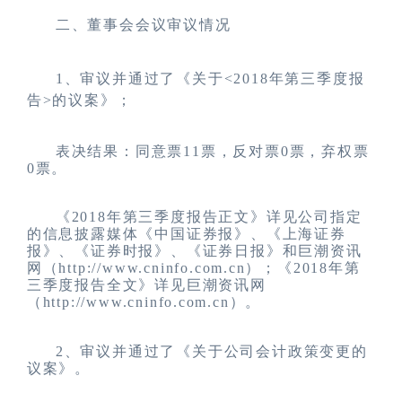
二、董事会会议审议情况
1
、
审议并通过了《关于
<2018
年第三季度报
告
>
的议案》
；
表决结果：同意票
1
1
票，反对票
0
票，弃权票
0
票。
《
2018
年
第三季度报告
正文
》详见公司指定
的信息披露媒体《中国证券报》、《上海证券
报》、《证券
时报
》、《证券
日报
》和巨潮资讯
网（
http://www.cninfo.com.cn
）；《
2018
年
第
三季度报告
全文
》详见巨潮资讯网
（
http://www.cninfo.com.cn
）。
2
、
审议并通过了
《关于公司会计政策变更
的
议案
》
。