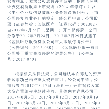
资者利益，避免公司股价异常波动，根据《深圳
证券交易所股票上市规则（
2014
年修订）》及
《中小企业板信息披露业务备忘录第
14
号：上市
公司停复牌业务》的规定，经公司申请，公司股
票（证券简称：蓝帆医疗，证券代码：
002382
）
自
2017
年
7
月
24
日（星期一）开市起停牌。公司
分别于
2017
年
7
月
24
日、
2017
年
7
月
29
日披露了
《蓝帆医疗股份有限公司重大事项停牌公告》
（公告编号：
2017-039
）、《蓝帆医疗股份有限
公司关于重大事项停牌的进展公告》（公告编
号：
2017-040
）。
根据相关法律法规，公司确认本次筹划的资产
收购事项已构成重大资产重组，经公司申请，公
司股票自
2017
年
8
月
7
日（星期一）开市起转入重
大资产重组程序继续停牌。具体内容详见公司于
2017
年
8
月
5
日、
2017
年
8
月
12
日、
2017
年
8
月
19
日、
2017
年
8
月
24
日、
2017
年
8
月
31
日、
2017
年
9
月
7
日、
2017
年
9
月
14
日、
2017
年
9
月
21
日、
2017