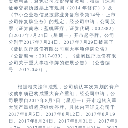
资者利益，避免公司股价异常波动，根据《深圳
证券交易所股票上市规则（
2014
年修订）》及
《中小企业板信息披露业务备忘录第
14
号：上市
公司停复牌业务》的规定，经公司申请，公司股
票（证券简称：蓝帆医疗，证券代码：
002382
）
自
2017
年
7
月
24
日（星期一）开市起停牌。公司
分别于
2017
年
7
月
24
日、
2017
年
7
月
29
日披露了
《蓝帆医疗股份有限公司重大事项停牌公告》
（公告编号：
2017-039
）、《蓝帆医疗股份有限
公司关于重大事项停牌的进展公告》（公告编
号：
2017-040
）。
根据相关法律法规，公司确认本次筹划的资产
收购事项已构成重大资产重组，经公司申请，公
司股票自
2017
年
8
月
7
日（星期一）开市起转入重
大资产重组程序继续停牌。具体内容详见公司于
2017
年
8
月
5
日、
2017
年
8
月
12
日、
2017
年
8
月
19
日、
2017
年
8
月
24
日、
2017
年
8
月
31
日、
2017
年
9
月
7
日、
2017
年
9
月
14
日、
2017
年
9
月
21
日、
2017