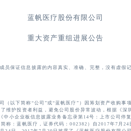
蓝帆医疗股份有限公司
重大资产重组进展公告
成员保证信息披露的内容真实、准确、完整，没有虚假
司（以下简称
“公司”或“蓝帆医疗”）因筹划资产收购事
为了维护投资者利益，避免公司股价异常波动，根据《深
《中小企业板信息披露业务备忘录第
14
号：上市公司停
券简称：蓝帆医疗，证券代码：
002382
）自
2017
年
7
月
24
月
24
日、
2017
年
7
月
29
日披露了《蓝帆医疗股份有限公