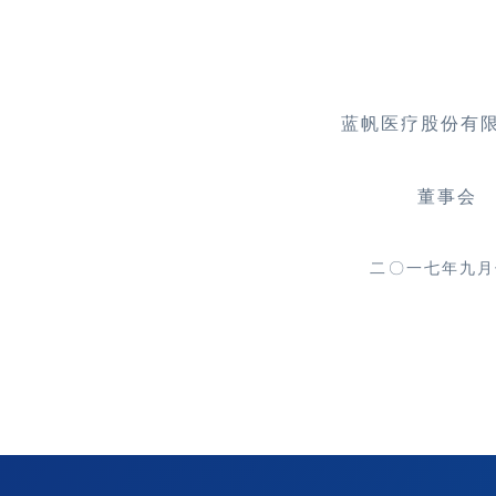
蓝帆医疗股份有
董事会
二
〇
一
七
年九月