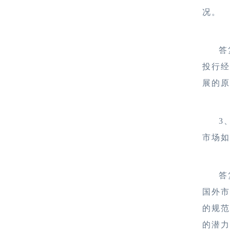
况。
答
投行
展的
3
市场
答
国外
的规
的潜