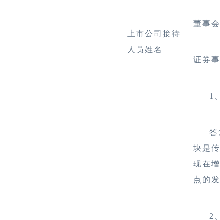
董事
上市公司接待
人员姓名
证券事
1
答
块是传
现在
点的
2