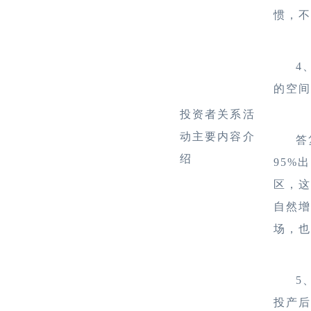
惯，
4
的空
投资者关系活
动主要内容介
答
绍
95%
区，
自然
场，
5
投产后