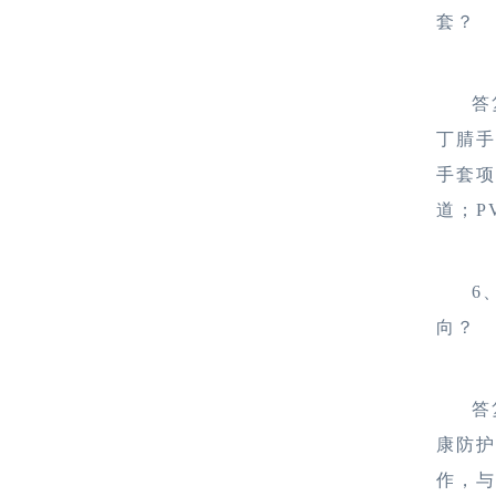
套？
答
丁腈
手套
道；P
6
向？
答
康防
作，