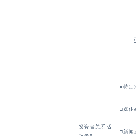
■
特
□
媒
投资者关系活
□
新