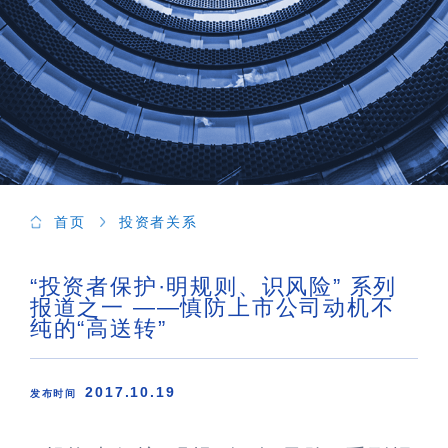
首页
投资者关系
“投资者保护·明规则、识风险” 系列
报道之一 ——慎防上市公司动机不
纯的“高送转”
2017.10.19
发布时间