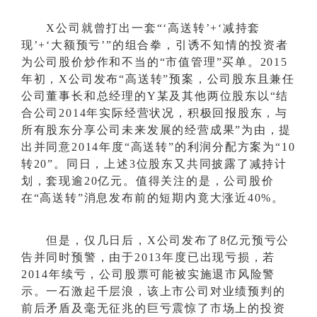
X公司就曾打出一套“‘高送转’+‘减持套
现’+‘大额预亏’”的组合拳，引诱不知情的投资者
为公司股价炒作和不当的“市值管理”买单。2015
年初，X公司发布“高送转”预案，公司股东且兼任
公司董事长和总经理的Y某及其他两位股东以“结
合公司2014年实际经营状况，积极回报股东，与
所有股东分享公司未来发展的经营成果”为由，提
出并同意2014年度“高送转”的利润分配方案为“10
转20”。同日，上述3位股东又共同披露了减持计
划，套现逾20亿元。值得关注的是，公司股价
在“高送转”消息发布前的短期内竟大涨近40%。
但是，仅几日后，
X公司发布了8亿元预亏公
告并同时预警，由于2013年度已出现亏损，若
2014年续亏，公司股票可能被实施退市风险警
示。一石激起千层浪，该上市公司对业绩预判的
前后矛盾及毫无征兆的巨亏震惊了市场上的投资