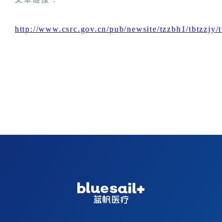
http://www.csrc.gov.cn/pub/newsite/tzzbh1/tbtzzjy