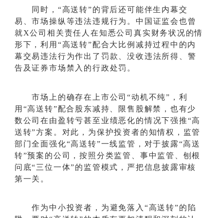
同时，
“高送转”的背后还可能伴生内幕交
易、市场操纵等违法违规行为。中国证监会也曾
就X公司相关责任人在知悉公司真实财务状况的情
形下，利用“高送转”配合大比例减持过程中的内
幕交易违法行为作出了罚款、没收违法所得、警
告及证券市场禁入的行政处罚。
市场上的确存在上市公司
“动机不纯”，利
用“高送转”配合股东减持、限售股解禁，也有少
数公司在由盈转亏甚至业绩恶化的情况下强推“高
送转”方案。对此，为保护投资者的知情权，监管
部门全面强化“高送转”一线监管，对于披露“高送
转”预案的公司，按照分类监管、事中监管、刨根
问底“三位一体”的监管模式，严把信息披露审核
第一关。
作为中小投资者，为避免落入
“高送转”的陷