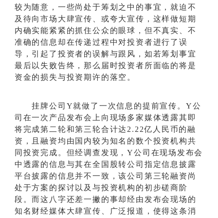
较为随意，一些尚处于筹划之中的事宜，就迫不
及待向市场大肆宣传、或夸大宣传，这样做短期
内确实能紧紧的抓住公众的眼球，但不真实、不
准确的信息却在传递过程中对投资者进行了误
导，引起了投资者的误解与跟风，如若筹划事宜
最后以失败告终，那么届时投资者所面临的将是
资金的损失与投资期许的落空。
挂牌公司
Y就做了一次信息的提前宣传。Y公
司在一次产品发布会上向现场多家媒体透露其即
将完成第二轮和第三轮合计达2.22亿人民币的融
资，且融资均由国内较为知名的数个投资机构共
同投资完成。但经调查发现，Y公司在现场发布会
中透露的信息与其在全国股转公司指定信息披露
平台披露的信息并不一致，该公司第三轮融资尚
处于方案的探讨以及与投资机构的初步磋商阶
段。而这八字还差一撇的事却经由发布会现场的
知名财经媒体大肆宣传、广泛报道，使得这条消