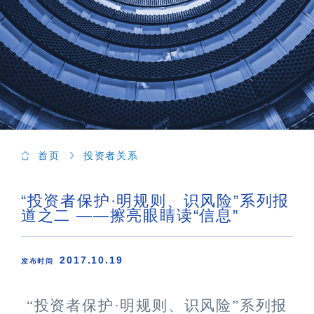
首页
投资者关系
“投资者保护·明规则、识风险”系列报
道之二 ——擦亮眼睛读“信息”
2017.10.19
发布时间
“投资者保护·明规则、识风险”系列报