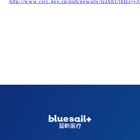
http://www.csrc.gov.cn/pub/newsite/tzzbh1/tbtzzjy