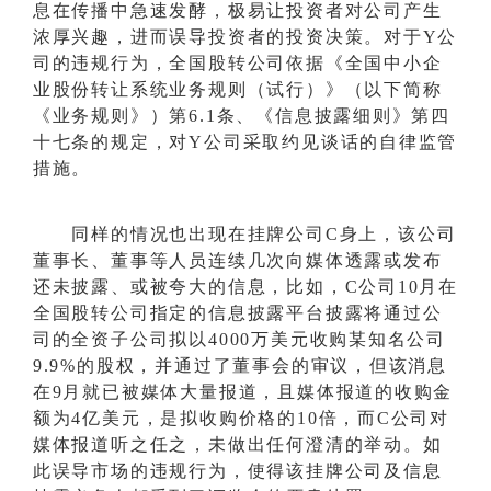
息在传播中急速发酵，极易让投资者对公司产生
浓厚兴趣，进而误导投资者的投资决策。对于Y公
司的违规行为，全国股转公司依据《全国中小企
业股份转让系统业务规则（试行）》（以下简称
《业务规则》）第6.1条、《信息披露细则》第四
十七条的规定，对Y公司采取约见谈话的自律监管
措施。
同样的情况也出现在挂牌公司
C身上，该公司
董事长、董事等人员连续几次向媒体透露或发布
还未披露、或被夸大的信息，比如，C公司10月在
全国股转公司指定的信息披露平台披露将通过公
司的全资子公司拟以4000万美元收购某知名公司
9.9%的股权，并通过了董事会的审议，但该消息
在9月就已被媒体大量报道，且媒体报道的收购金
额为4亿美元，是拟收购价格的10倍，而C公司对
媒体报道听之任之，未做出任何澄清的举动。如
此误导市场的违规行为，使得该挂牌公司及信息