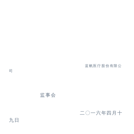
蓝帆医疗股份有限公
司
监事会
二
〇
一
六
年四月十
九日