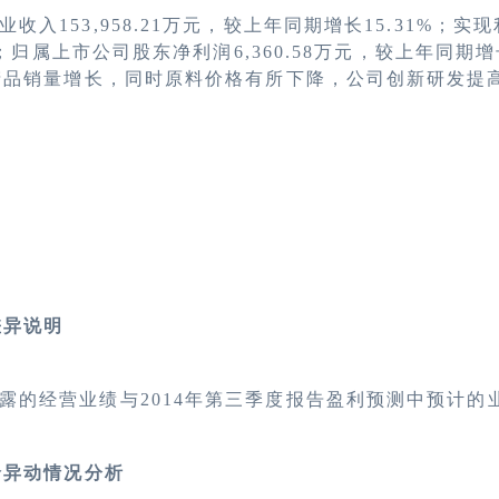
业收入
153,958.21
万元，较上年同期增长
15.31
%；实现
%；归属上市公司股东净利润
6,3
60
.
58万元，较上年同期增长
产品销量增长，同时原料价格有所下降，公司创新研发提
差异说明
露的经营业绩与
2014年第三季度报告盈利预测中预计的
价异动情况分析